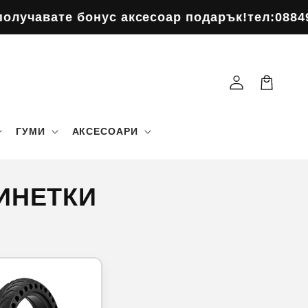
 бонус аксесоар подарък!
тел:0884963484
Поръ
Влизане
Количка
ГУМИ
АКСЕСОАРИ
ИНЕТКИ