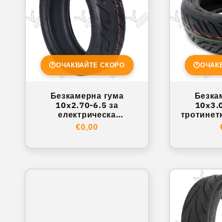
🕐
ОЧАКВАЙТЕ СКОРО
🕐
ОЧАК
Безкамерна гума
Безка
10x2.70-6.5 за
10x3.
електрическа
тротинетк
тротинетка – градски
Wol
Обичайна
€0,00
протектор
цена