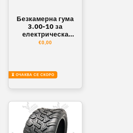
Безкамерна гума
3.00-10 за
електрическа
тротинетка /
Обичайна
€0,00
скутер
цена
⏳ ОЧАКВА СЕ СКОРО