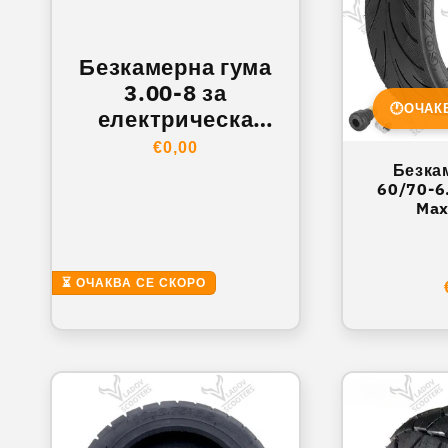
Безкамерна гума
3.00-8 за
🕐
ОЧАК
електрическа
тротинетка /
Обичайна
€0,00
скутер
Безка
цена
60/70-6
Max
уплътни
⏳ ОЧАКВА СЕ СКОРО