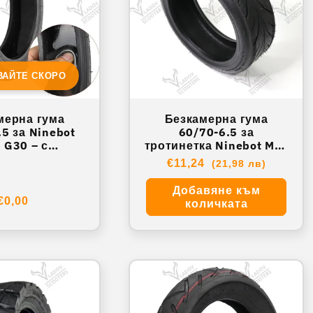
ВАЙТЕ СКОРО
мерна гума
Безкамерна гума
.5 за Ninebot
60/70-6.5 за
 G30 – с
тротинетка Ninebot Max
тел и вентил
G30 L-8
Обичайна
€11,24
(21,98 лв)
цена
Добавяне към
Обичайна
€0,00
количката
цена