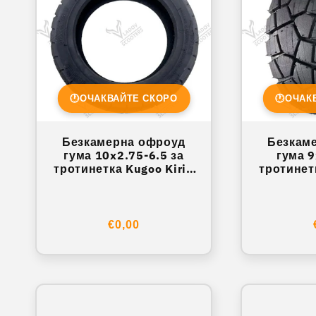
🕐
ОЧАКВАЙТЕ СКОРО
🕐
ОЧАК
Безкамерна офроуд
Безкам
гума 10x2.75-6.5 за
гума 9
тротинетка Kugoo Kirin
тротинет
G2 Pro
G
Обичайна
€0,00
цена