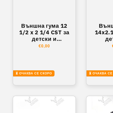
Външна гума 12
Външ
1/2 x 2 1/4 CST за
14x2.
детски и
де
електрически
елек
Обичайна
€0,00
велосипед
вел
цена
⏳ ОЧАКВА СЕ СКОРО
⏳ ОЧАКВА СЕ