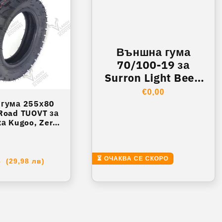
Външна гума
70/100-19 за
Surron Light Bee /
Talaria – Yuanxing
Обичайна
€0,00
гума 255х80
цена
 Road TUOVT за
а Kugoo, Zero,
abo L-5
⏳ ОЧАКВА СЕ СКОРО
айна
3
(29,98 лв)