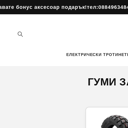
Преминаване
с аксесоар подарък!
към
тел:0884963484
Поръчайте
съдържанието
ЕЛЕКТРИЧЕСКИ ТРОТИНЕТ
ГУМИ 