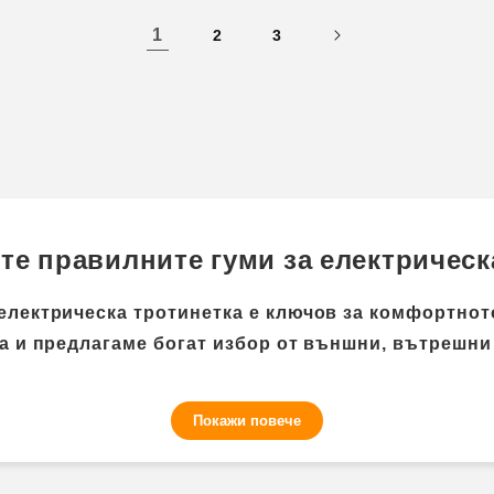
1
2
3
ете правилните гуми за електрическ
електрическа тротинетка е ключов за комфортнот
а и предлагаме богат избор от външни, вътрешни
Покажи повече