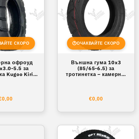
ВАЙТЕ СКОРО
🕐
ОЧАКВАЙТЕ СКОРО
ерна офроуд
Външна гума 10x3
x3.0-5.5 за
(85/65-6.5) за
ка Kugoo Kirin
тротинетка – камерна,
2 Pro
градски протектор
Обичайна
€0,00
Обичайна
€0,00
цена
цена