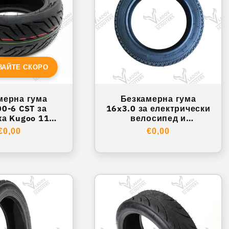
ВАЙТЕ СКОРО
мерна гума
Безкамерна гума
00-6 CST за
16x3.0 за електрически
а Kugoo 11X /
велосипед и
f Warrior
тротинетка
Обичайна
€0,00
Обичайна
€0,00
цена
цена