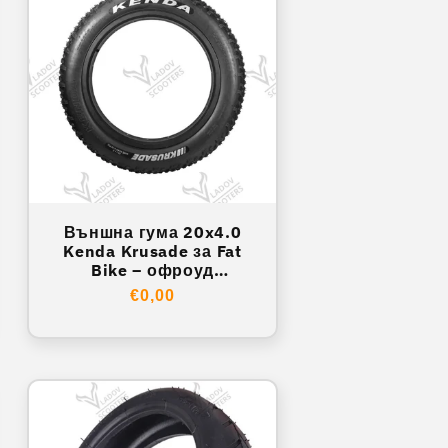
Външна гума 20x4.0
Kenda Krusade за Fat
Bike – офроуд
протектор
Обичайна
€0,00
цена