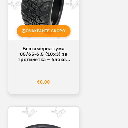
🕐
ОЧАКВАЙТЕ СКОРО
Безкамерна гума
85/65-6.5 (10x3) за
тротинетка – блоков
протектор
Обичайна
€0,00
цена