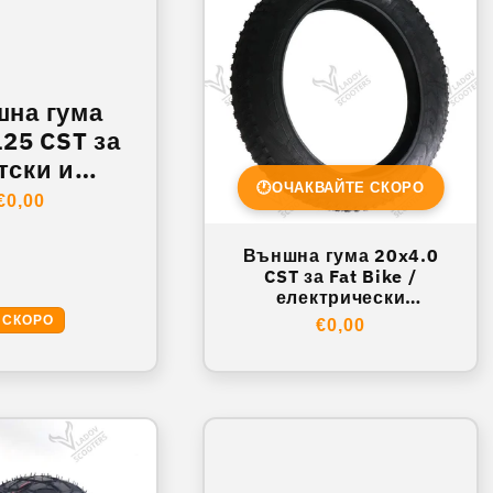
на гума
125 CST за
тски и
🕐
ОЧАКВАЙТЕ СКОРО
трически
Обичайна
€0,00
осипед
цена
Външна гума 20x4.0
CST за Fat Bike /
електрически
велосипед
 СКОРО
Обичайна
€0,00
цена