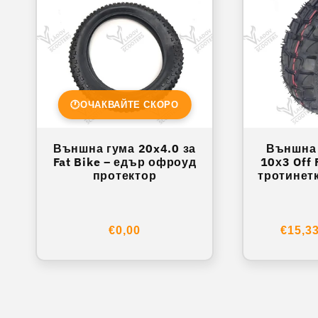
🕐
ОЧАКВАЙТЕ СКОРО
Външна гума 20x4.0 за
Външна 
Fat Bike – едър офроуд
10х3 Off
протектор
тротинетк
Ka
Обичайна
€0,00
Обич
€15,3
цена
цена