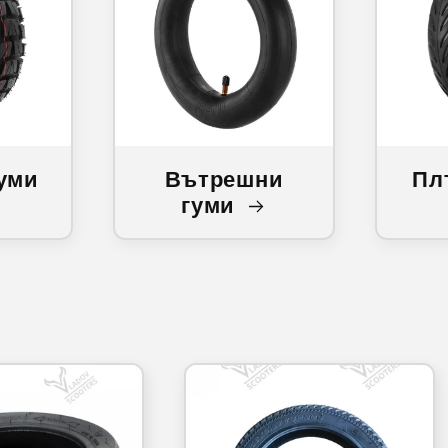
уми
Вътрешни
Пл
гуми