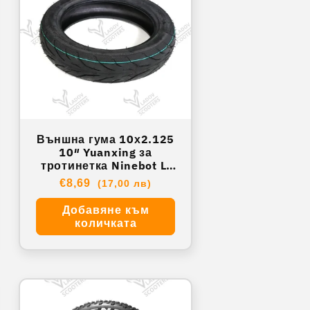
Външна гума 10х2.125
10″ Yuanxing за
тротинетка Ninebot L-
9E
Обичайна
€8,69
(17,00 лв)
цена
Добавяне към
количката