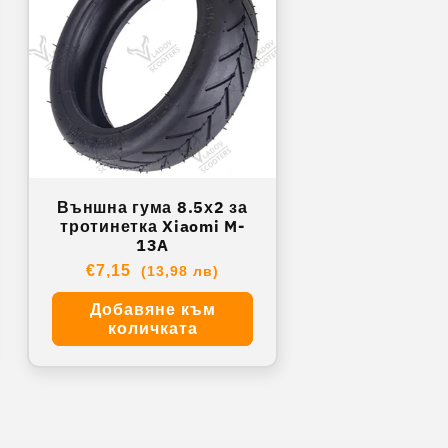
Външна гума 8.5х2 за
тротинетка Xiaomi M-
13A
Обичайна
€7,15
(13,98 лв)
цена
Добавяне към
количката