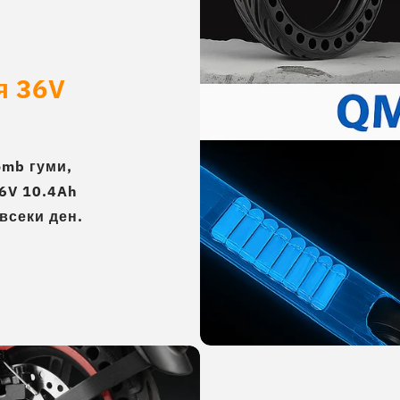
я 36V
omb гуми,
6V 10.4Ah
всеки ден.