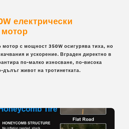
0W електрически
 мотор
b мотор с мощност 350W осигурява тиха, но
зкачвания и ускорение. Вграден директно в
рантира по-малко износване, по-висока
о-дълъг живот на тротинетката.