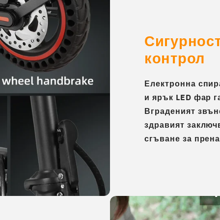
Сигурност
контрол
Електронна спир
и ярък LED фар 
Вграденият звън
здравият заключ
сгъване за прен