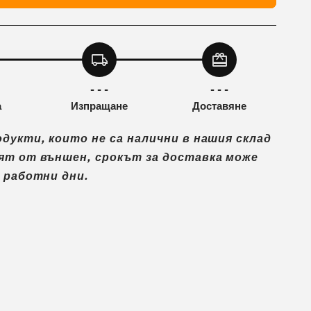
ска
Електрическа
а
тротинетка
QMWheel
H7,
local_shipping
redeem
350W
с
- - -
- - -
10,4Ah
а
Изпращане
Доставяне
батерия
одукти, които не са налични в нашия склад
ят от външен, срокът за доставка може
7 работни дни.