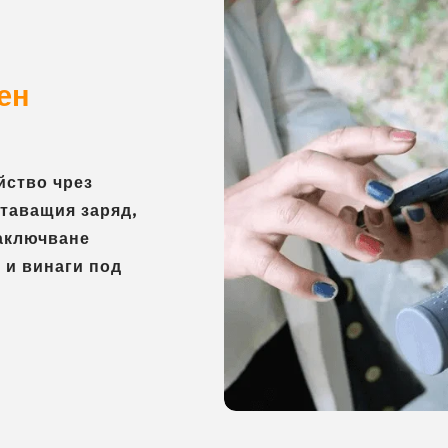
ен
йство чрез
ставащия заряд,
заключване
 и винаги под