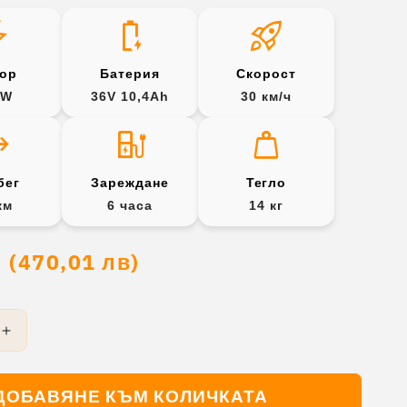
_bolt
battery_charging_full
rocket_launch
ор
Батерия
Скорост
0W
36V 10,4Ah
30 км/ч
ange
ev_station
weight
бег
Зареждане
Тегло
км
6 часа
14 кг
1
(470,01 лв)
не
Увеличаване
на
ото
количеството
ДОБАВЯНЕ КЪМ КОЛИЧКАТА
за