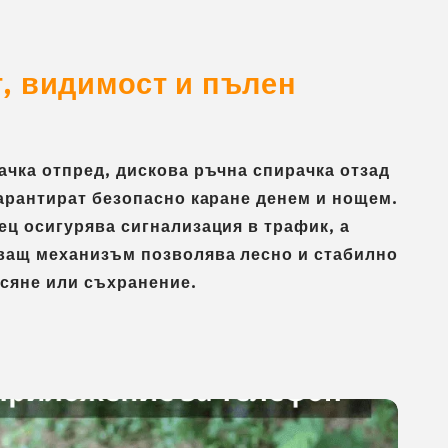
, видимост и пълен
ачка отпред, дискова ръчна спирачка отзад
гарантират безопасно каране денем и нощем.
ец осигурява сигнализация в трафик, а
ващ механизъм позволява лесно и стабилно
асяне или съхранение.