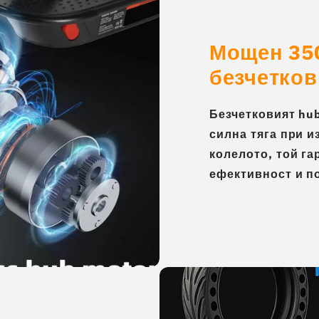
Мощен 35
безчетков
Безчетковият hu
силна тяга при и
колелото, той га
ефективност и п