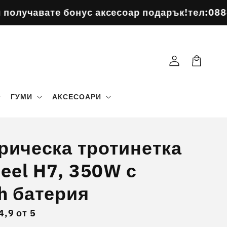
бонус аксесоар подарък!
тел:0884963484
Поръ
Влизане
Количка
ГУМИ
АКСЕСОАРИ
рическа тротинетка
el H7, 350W с
h батерия
4,9
от
5