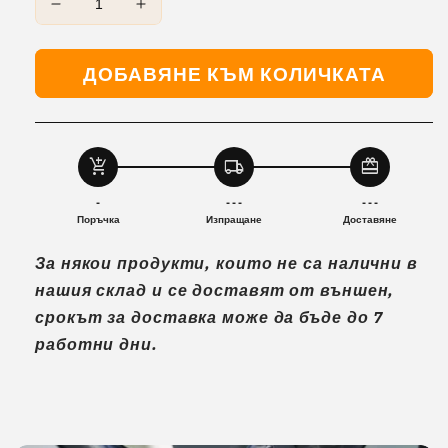
Намаляване
Увеличаване
на
на
количеството
количеството
ДОБАВЯНЕ КЪМ КОЛИЧКАТА
за
за
Електрически
Електрически
велосипед
велосипед
ENGWE
ENGWE
P275
P275
add_shopping_cart
local_shipping
redeem
Pro
Pro
–
–
-
- - -
- - -
250W
250W
Поръчка
Изпращане
Доставяне
средно
средно
За някои продукти, които не са налични в
разположен
разположен
мотор,
мотор,
нашия склад и се доставят от външен,
пробег
пробег
срокът за доставка може да бъде до 7
до
до
работни дни.
260
260
км
км