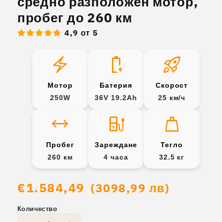
средно разположен мотор,
пробег до 260 км
4,9 от 5
electric_bolt
battery_charging_full
rocket_launch
Мотор
Батерия
Скорост
250W
36V 19.2Ah
25 км/ч
arrow_range
ev_station
weight
Пробег
Зареждане
Тегло
260 км
4 часа
32.5 кг
Обичайна
€1.584,49
(3098,99 лв)
цена
Количество