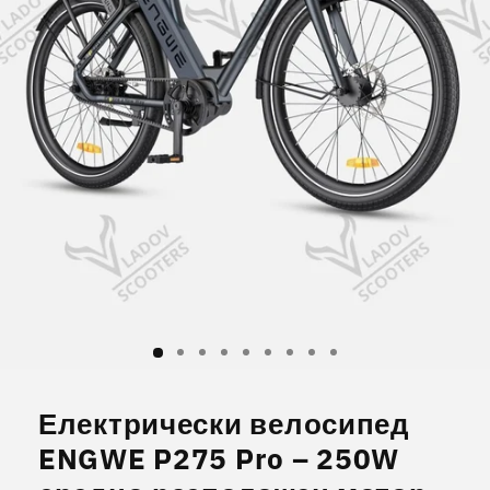
Отваряне
на
мултимедия
Електрически велосипед
1
в
ENGWE P275 Pro – 250W
модален
елемент