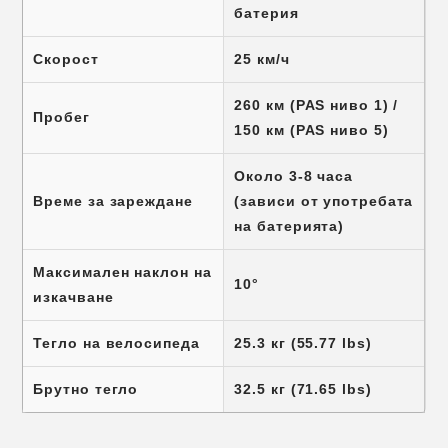
батерия
Скорост
25 км/ч
260 км (PAS ниво 1) /
Пробег
150 км (PAS ниво 5)
Около 3-8 часа
Време за зареждане
(зависи от употребата
на батерията)
Максимален наклон на
10°
изкачване
Тегло на велосипеда
25.3 кг (55.77 lbs)
Брутно тегло
32.5 кг (71.65 lbs)