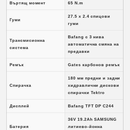
Въртящ момент
65 N.m
27.5 x 2.4 спицови
Гуми
гуми
Bafang с 3 нива
Трансмисионна
автоматична смяна на
система
предавки
Ремък
Gates карбонов ремък
180 мм предни и задни
Спирачка
хидравлични дискови
спирачки Tektro
Дисплей
Bafang TFT DP C244
36V 19.2Ah SAMSUNG
Батерия
литиево-йонна