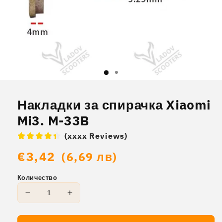
Отваряне
на
мултимедия
Накладки за спирачка Xiaomi
1
в
Mi3. M-33B
модален
елемент
(xxxx Reviews)
Обичайна
€3,42
(6,69 лв)
цена
Количество
Намаляване
Увеличаване
на
на
количеството
количеството