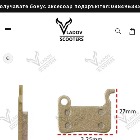
Преминаване
лучавате бонус аксесоар подарък!
тел:0884963484
към
съдържанието
Коли
Прескочи към
информацията
за продукта