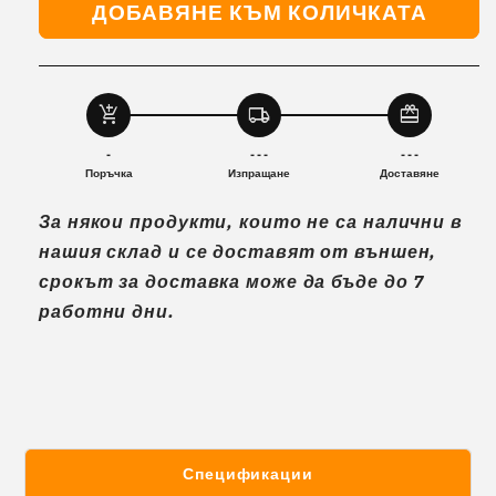
ДОБАВЯНЕ КЪМ КОЛИЧКАТА
за
за
Накладки
Накладки
за
за
спирачка
спирачка
Xiaomi
Xiaomi
add_shopping_cart
local_shipping
redeem
Mi3.
Mi3.
M-
M-
-
- - -
- - -
33B
33B
Поръчка
Изпращане
Доставяне
За някои продукти, които не са налични в
нашия склад и се доставят от външен,
срокът за доставка може да бъде до 7
работни дни.
Спецификации