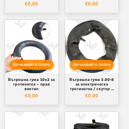
крив вентил
Обичайна
€0,00
Обичайна
€0,00
цена
цена
🕐
ОЧАКВАЙТЕ СКОРО
🕐
ОЧАКВАЙТЕ СКОРО
Вътрешна гума 10x2 за
Вътрешна гума 3.00-8
тротинетка – прав
за електрическа
вентил
тротинетка / скутер –
прав вентил
Обичайна
€0,00
Обичайна
€0,00
цена
цена