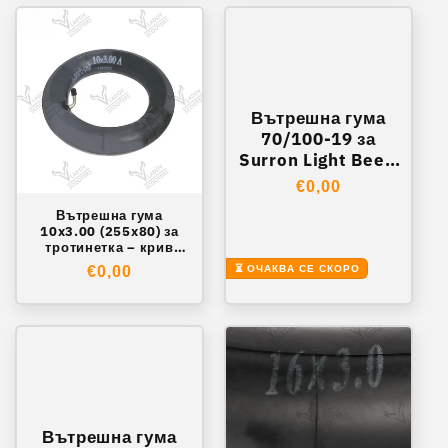
Вътрешна гума
70/100-19 за
Surron Light Bee /
Talaria – Yuanxing
Обичайна
€0,00
цена
Вътрешна гума
10x3.00 (255x80) за
тротинетка – крив
вентил 45°
Обичайна
€0,00
⏳ ОЧАКВА СЕ СКОРО
цена
Вътрешна гума