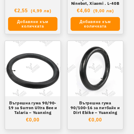
Ninebot, Xiaomi . L-40B
Обичайна
€2,55
Обичайна
€4,60
(4,99 лв)
(9,00 лв)
цена
цена
Добавяне към
Добавяне към
количката
количката
Вътрешна гума 90/90-
Вътрешна гума
19 за Surron Ultra Bee и
90/100-16 за питбайк и
Talaria – Yuanxing
Dirt Ebike – Yuanxing
Обичайна
€0,00
Обичайна
€0,00
цена
цена