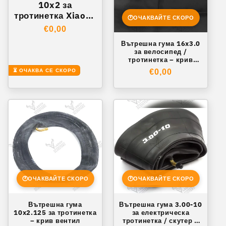
10x2 за
тротинетка Xiaomi
🕐
ОЧАКВАЙТЕ СКОРО
M365 / Mi 1S –
Обичайна
€0,00
крив вентил 45°
цена
Вътрешна гума 16x3.0
за велосипед /
тротинетка – крив
вентил
⏳ ОЧАКВА СЕ СКОРО
Обичайна
€0,00
цена
🕐
ОЧАКВАЙТЕ СКОРО
🕐
ОЧАКВАЙТЕ СКОРО
Вътрешна гума
Вътрешна гума 3.00-10
10x2.125 за тротинетка
за електрическа
– крив вентил
тротинетка / скутер –