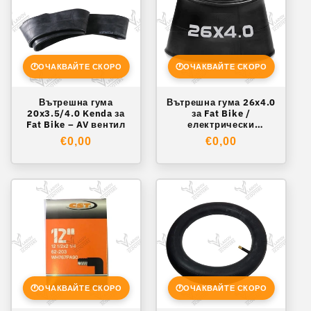
🕐
ОЧАКВАЙТЕ СКОРО
🕐
ОЧАКВАЙТЕ СКОРО
Вътрешна гума
Вътрешна гума 26x4.0
20x3.5/4.0 Kenda за
за Fat Bike /
Fat Bike – AV вентил
електрически
велосипед – AV вентил
Обичайна
€0,00
Обичайна
€0,00
цена
цена
🕐
ОЧАКВАЙТЕ СКОРО
🕐
ОЧАКВАЙТЕ СКОРО