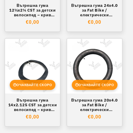
Вътрешна гума
Вътрешна гума 24x4.0
12½x2¼ CST за детски
за Fat Bike /
велосипед – крив
електрически
вентил 90°
велосипед – AV вентил
Обичайна
€0,00
Обичайна
€0,00
цена
цена
🕐
ОЧАКВАЙТЕ СКОРО
🕐
ОЧАКВАЙТЕ СКОРО
Вътрешна гума
Вътрешна гума 20x4.0
14x2.125 CST за детски
за Fat Bike /
велосипед – крив
електрически
вентил
велосипед – AV вентил
Обичайна
€0,00
Обичайна
€0,00
цена
цена