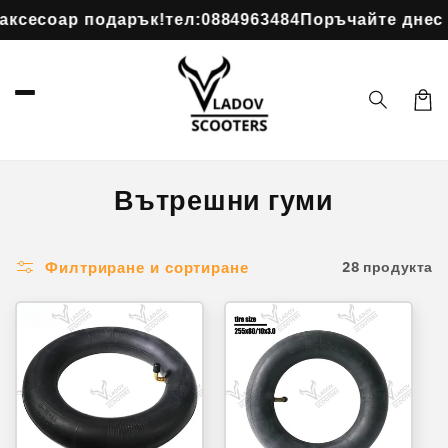
Преминаване
соар подарък!
тел:0884963484
Поръчайте днес елек
към
съдържанието
Коли
Вътрешни гуми
28 продукта
Филтриране и сортиране