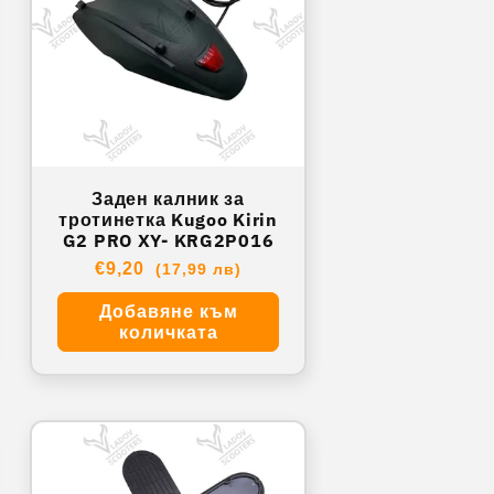
Заден калник за
тротинетка Kugoo Kirin
G2 PRO XY- KRG2P016
Обичайна
€9,20
(17,99 лв)
цена
Добавяне към
количката