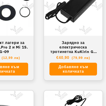
т лагери за
Зарядно за
Pro 2 и Mi 1S.
електрическа
G-09
тротинетка KuKirin G2
54.6V, 2A. XY- KRG2006
айна
4
Обичайна
€40,90
(12,99 лв)
(79,99 лв)
цена
вяне към
Добавяне към
личката
количката