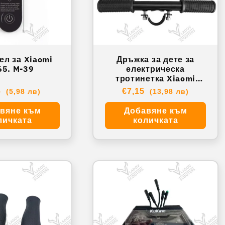
ел за Xiaomi
Дръжка за дете за
5. M-39
електрическа
тротинетка Xiaomi
M365, PRO,1S, PRO 2. T-
айна
6
Обичайна
€7,15
(5,98 лв)
(13,98 лв)
12A
цена
вяне към
Добавяне към
личката
количката