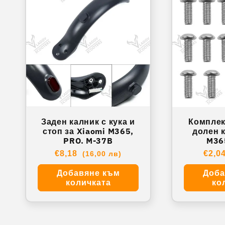
Заден калник с кука и
Комплек
стоп за Xiaomi M365,
долен к
PRO. M-37B
Обичайна
€8,18
Обич
€2,0
(16,00 лв)
цена
цена
Добавяне към
Доба
количката
ко