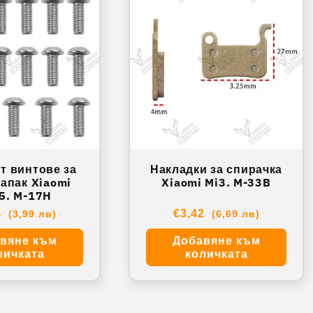
т винтове за
Накладки за спирачка
апак Xiaomi
Xiaomi Mi3. M-33B
M365. M-17H
айна
4
Обичайна
€3,42
(3,99 лв)
(6,69 лв)
цена
вяне към
Добавяне към
личката
количката