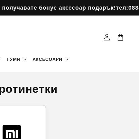
те бонус аксесоар подарък!
тел:0884963484
По
Влизане
Количка
ГУМИ
АКСЕСОАРИ
тротинетки