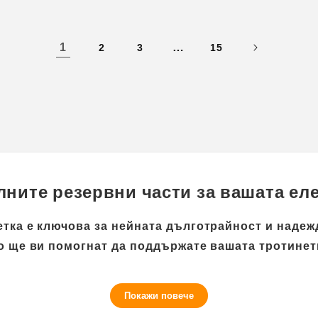
1
…
2
3
15
лните резервни части за вашата ел
етка е ключова за нейната дълготрайност и наде
о ще ви помогнат да поддържате вашата тротинет
Покажи повече