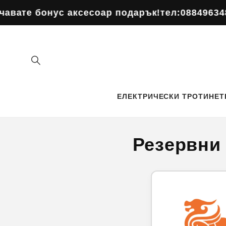
Преминаване
нус аксесоар подарък!
към
тел:0884963484
Поръчай
съдържанието
ЕЛЕКТРИЧЕСКИ ТРОТИНЕТ
Резервни 