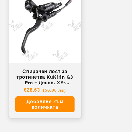
Спирачен лост за
тротинетка KuKirin G3
Pro – Десен. XY-
KRG3P009
Обичайна
€28,63
(56,00 лв)
цена
Добавяне към
количката