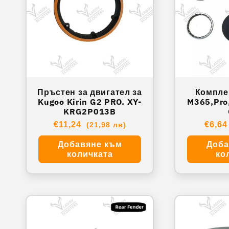
Пръстен за двигател за
Комплек
Kugoo Kirin G2 PRO. XY-
M365,Pro,
KRG2P013B
Обичайна
€11,24
Обич
€6,6
(21,98 лв)
цена
цена
Добавяне към
Доба
количката
ко