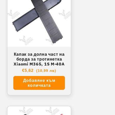
Капак за долна част на
борда за тротинетка
Xiaomi M365, 1S M-40A
Обичайна
€5,62
(10,99 лв)
цена
Добавяне към
количката