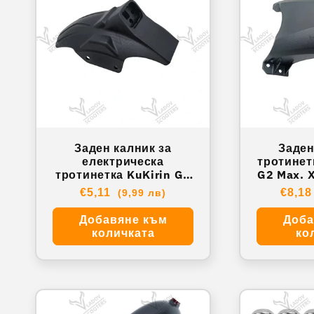
Заден калник за
Заден
електрическа
тротинет
тротинетка KuKirin G2
G2 Max. XY- KRG2MAX0
Master. XY- KRG2MST0
Обичайна
€5,11
Обич
€8,1
(9,99 лв)
43
цена
цена
Добавяне към
Доба
количката
ко