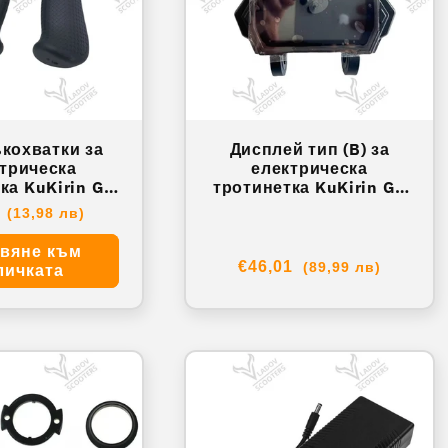
кохватки за
Дисплей тип (B) за
трическа
електрическа
ка KuKirin G2
тротинетка KuKirin G2
XY- KRG2MST0
Master XY- KRG2MST0
айна
5
(13,98 лв)
49
02B
вяне към
Обичайна
€46,01
(89,99 лв)
личката
цена