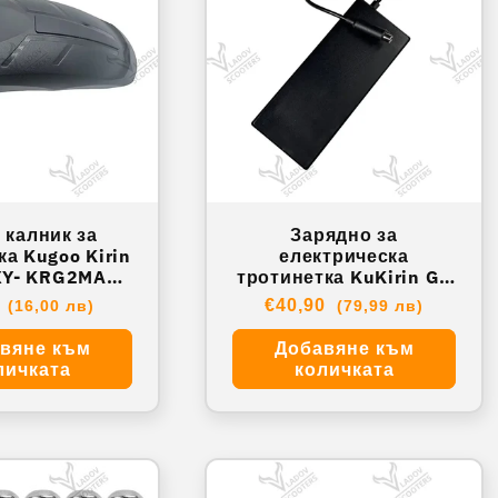
 калник за
Зарядно за
ка Kugoo Kirin
електрическа
тротинетка KuKirin G2
36
Pro / G2 Max / New XY-
айна
8
Обичайна
€40,90
(16,00 лв)
(79,99 лв)
KRG2MAX0 03
цена
вяне към
Добавяне към
личката
количката