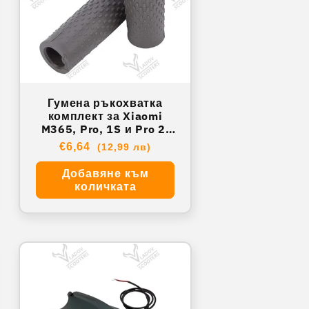
Гумена ръкохватка
комплект за Xiaomi
M365, Pro, 1S и Pro 2.
M-44
Обичайна
€6,64
(12,99 лв)
цена
Добавяне към
количката