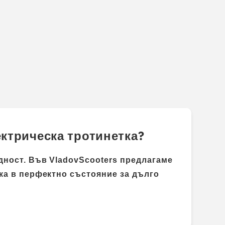
ектрическа тротинетка?
ждност. Във
VladovScooters
предлагаме
ка в перфектно състояние за дълго