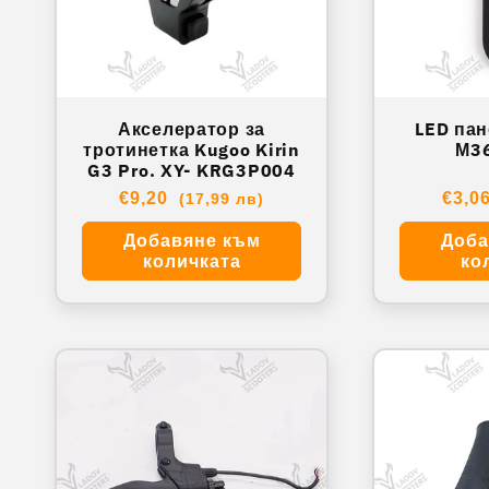
Акселератор за
LED пан
тротинетка Kugoo Kirin
М36
G3 Pro. XY- KRG3P004
Обичайна
€9,20
Обич
€3,0
(17,99 лв)
цена
цена
Добавяне към
Доба
количката
ко