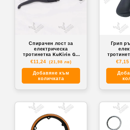
Спирачен лост за
Грип ръ
електрическа
елек
тротинетка KuKirin G4
тротинет
– десен. XY- KRG4009
Master. 
Обичайна
€11,24
Обич
€7,1
(21,98 лв)
цена
цена
Добавяне към
Доба
количката
ко