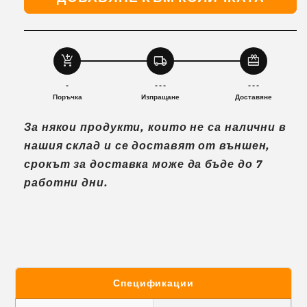
Шкурка
Шкурка
за
за
борд
борд
Xiaomi
Xiaomi
add_shopping_cart
local_shipping
redeem
М365,
М365,
1S.
1S.
-
- - -
- - -
M-
M-
Поръчка
Изпращане
Доставяне
43B
43B
За някои продукти, които не са налични в
нашия склад и се доставят от външен,
срокът за доставка може да бъде до 7
работни дни.
Спецификации