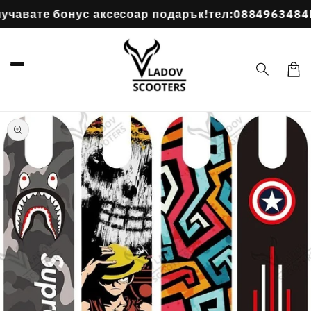
Преминаване
авате бонус аксесоар подарък!
тел:0884963484
По
към
съдържанието
Коли
Прескочи към
информацията
за продукта