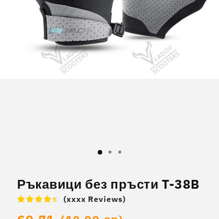
Отваряне
на
мултимедия
1
в
модален
елемент
Ръкавици без пръсти T-38B
(xxxx Reviews)
Обичайна