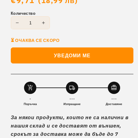
€9,71
(18,99 лв)
цена
Количество
Намаляване
Увеличаване
на
на
количеството
количеството
за
за
Ръкавици
Ръкавици
УВЕДОМИ МЕ
без
без
пръсти
пръсти
T-
T-
38B
38B
add_shopping_cart
local_shipping
redeem
-
- - -
- - -
Поръчка
Изпращане
Доставяне
За някои продукти, които не са налични в
нашия склад и се доставят от външен,
срокът за доставка може да бъде до 7