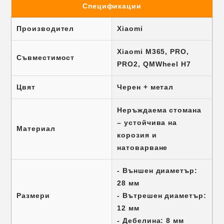
Спецификации
Производител
Xiaomi
Xiaomi M365, PRO,
Съвместимост
PRO2, QMWheel H7
Цвят
Черен + метал
Неръждаема стомана
– устойчива на
Материал
корозия и
натоварване
- Външен диаметър:
28 мм
Размери
- Вътрешен диаметър:
12 мм
- Дебелина: 8 мм