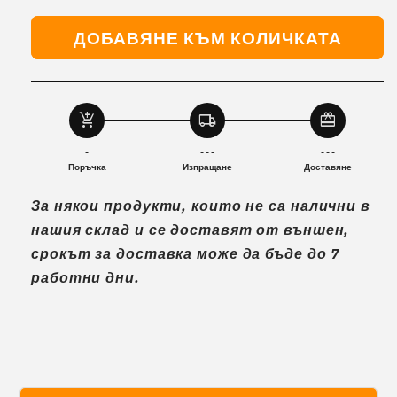
на
на
количеството
количеството
ДОБАВЯНЕ КЪМ КОЛИЧКАТА
за
за
Лагер
Лагер
за
за
задно
задно
колело
колело
add_shopping_cart
local_shipping
redeem
на
на
тротинетка
тротинетка
-
- - -
- - -
Xiaomi
Xiaomi
Поръчка
Изпращане
Доставяне
M365,
M365,
За някои продукти, които не са налични в
PRO,
PRO,
PRO2.
PRO2.
нашия склад и се доставят от външен,
M-
M-
срокът за доставка може да бъде до 7
17I
17I
работни дни.