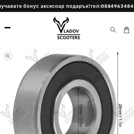
Преминаване
авате бонус аксесоар подарък!
тел:0884963484
По
към
съдържанието
Коли
Прескочи към
информацията
за продукта