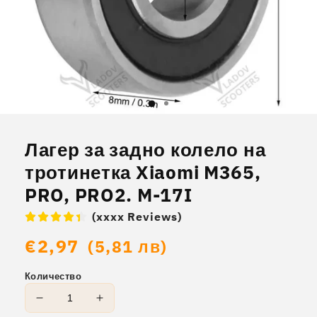
Отваряне
на
мултимедия
Лагер за задно колело на
1
в
тротинетка Xiaomi M365,
модален
елемент
PRO, PRO2. M-17I
(xxxx Reviews)
Обичайна
€2,97
(5,81 лв)
цена
Количество
Намаляване
Увеличаване